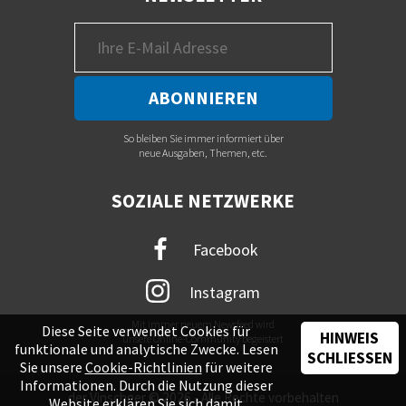
So bleiben Sie immer informiert über
neue Ausgaben, Themen, etc.
SOZIALE NETZWERKE
Facebook
Instagram
Mit immer neuem Newsfeed wird
Diese Seite verwendet Cookies für
HINWEIS
unsere Online-Community begeistert
funktionale und analytische Zwecke. Lesen
SCHLIESSEN
Sie unsere
Cookie-Richtlinien
für weitere
Informationen. Durch die Nutzung dieser
der Vinschger © 2026 - Alle Rechte vorbehalten
Website erklären Sie sich damit