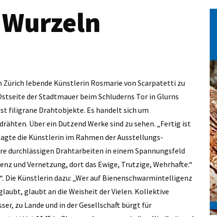
 Wurzeln
in Zürich lebende Künstlerin Rosmarie von Scarpatetti zu
Ostseite der Stadtmauer beim Schluderns Tor in Glurns
st filigrane Drahtobjekte. Es handelt sich um
rähten. Über ein Dutzend Werke sind zu sehen. „Fertig ist
 sagte die Künstlerin im Rahmen der Ausstellungs-
 ihre durchlässigen Drahtarbeiten in einem Spannungsfeld
enz und Vernetzung, dort das Ewige, Trutzige, Wehrhafte.“
“. Die Künstlerin dazu: „Wer auf Bienenschwarmintelligenz
laubt, glaubt an die Weisheit der Vielen. Kollektive
ser, zu Lande und in der Gesellschaft bürgt für