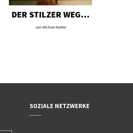
DER STILZER WEG…
AEB VI
von Michael Andres
von Re
SOZIALE NETZWERKE