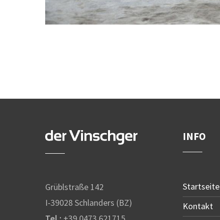
INFO
Startseite
Grüblstraße 142
I-39028 Schlanders (BZ)
Kontakt
Tel.:
+39 0473 621715