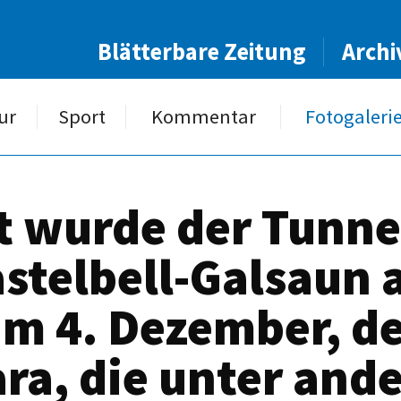
Blätterbare Zeitung
Archi
ur
Sport
Kommentar
Fotogaleri
t wurde der Tunne
telbell-Galsaun a
zum 4. Dezember, d
ara, die unter and