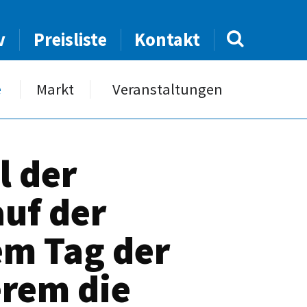
v
Preisliste
Kontakt
e
Markt
Veranstaltungen
l der
uf der
em Tag der
erem die