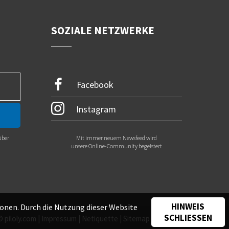
SOZIALE NETZWERKE
Facebook
Instagram
über
Mit immer neuem Newsfeed wird
.
unsere Online-Community begeistert
HINWEIS
onen. Durch die Nutzung dieser Website
SCHLIESSEN
©
piloly.com
|
Impressum
|
Netiquette
|
Sitemap
|
Kontakt