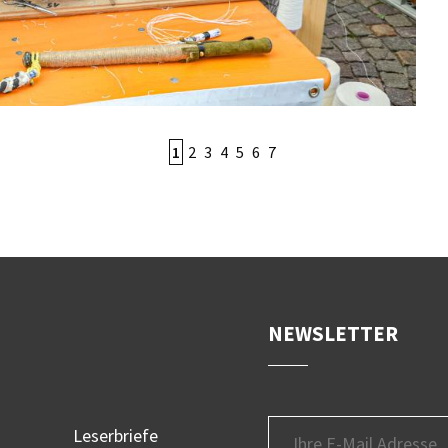
1
2
3
4
5
6
7
NEWSLETTER
Leserbriefe