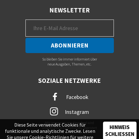
NEWSLETTER
So bleiben Sie immer informiert über
neue Ausgaben, Themen, etc.
SOZIALE NETZWERKE
Facebook
Instagram
Mit immer neuem Newsfeed wird
Diese Seite verwendet Cookies für
HINWEIS
unsere Online-Community begeistert
funktionale und analytische Zwecke. Lesen
SCHLIESSEN
Sie unsere
Cookie-Richtlinien
für weitere