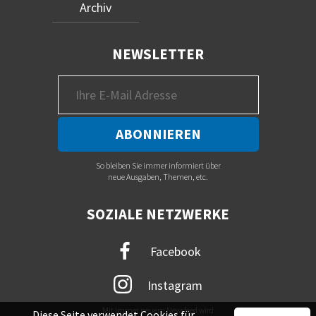
Archiv
NEWSLETTER
So bleiben Sie immer informiert über
neue Ausgaben, Themen, etc.
SOZIALE NETZWERKE
Facebook
Instagram
Mit immer neuem Newsfeed wird
Diese Seite verwendet Cookies für