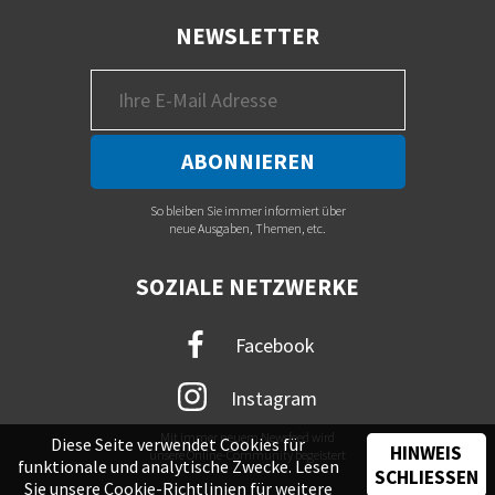
NEWSLETTER
So bleiben Sie immer informiert über
neue Ausgaben, Themen, etc.
SOZIALE NETZWERKE
Facebook
Instagram
Mit immer neuem Newsfeed wird
Diese Seite verwendet Cookies für
HINWEIS
unsere Online-Community begeistert
funktionale und analytische Zwecke. Lesen
SCHLIESSEN
Sie unsere
Cookie-Richtlinien
für weitere