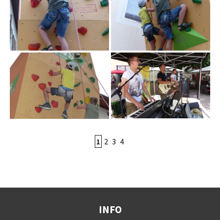
1
2
3
4
INFO