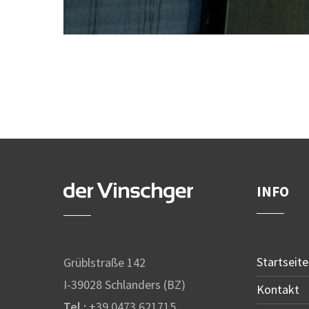
INFO
Startseite
Grüblstraße 142
I-39028 Schlanders (BZ)
Kontakt
Tel.:
+39 0473 621715