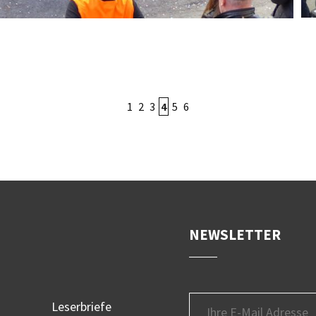
Bild nicht vorhanden!
Bi
1
2
3
4
5
6
NEWSLETTER
Leserbriefe