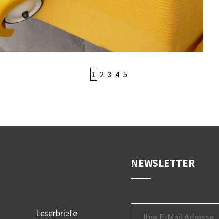
1
2
3
4
5
NEWSLETTER
Leserbriefe