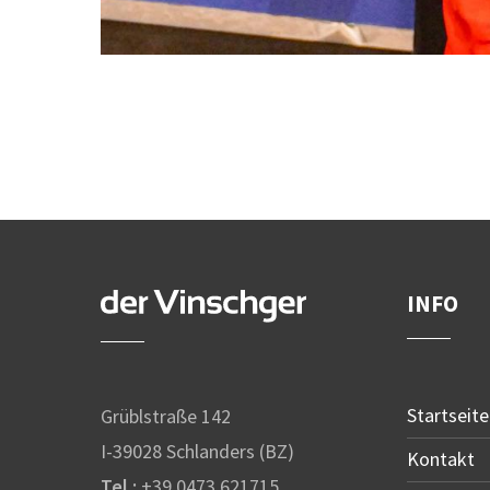
INFO
Startseite
Grüblstraße 142
I-39028 Schlanders (BZ)
Kontakt
Tel.:
+39 0473 621715