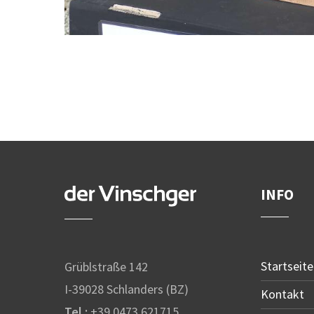
INFO
Startseite
Grüblstraße 142
I-39028 Schlanders (BZ)
Kontakt
Tel.:
+39 0473 621715