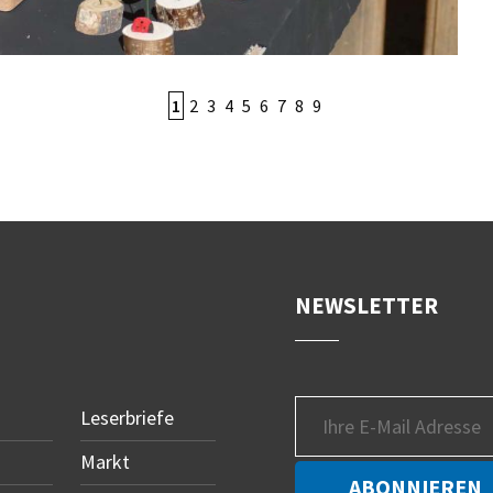
1
2
3
4
5
6
7
8
9
NEWSLETTER
Leserbriefe
Markt