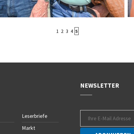
1
2
3
4
5
NEWSLETTER
Leserbriefe
Markt