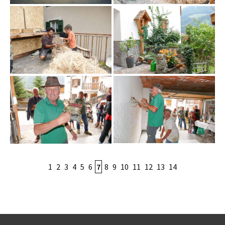
1
2
3
4
5
6
7
8
9
10
11
12
13
14