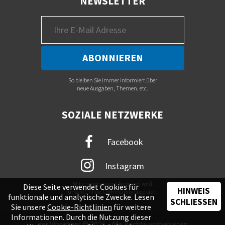
NEWSLETTER
So bleiben Sie immer informiert über
neue Ausgaben, Themen, etc.
SOZIALE NETZWERKE
Facebook
Instagram
Mit immer neuem Newsfeed wird
Diese Seite verwendet Cookies für
HINWEIS
unsere Online-Community begeistert
funktionale und analytische Zwecke. Lesen
SCHLIESSEN
Sie unsere
Cookie-Richtlinien
für weitere
Informationen. Durch die Nutzung dieser
der Vinschger © 2026 - Alle Rechte vorbehalten