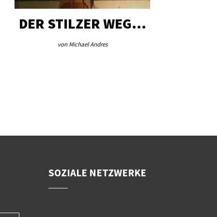
DER STILZER WEG…
AEB VI
von Michael Andres
von Re
SOZIALE NETZWERKE