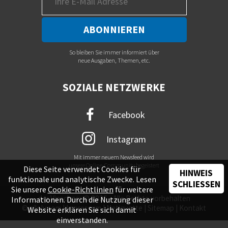
So bleiben Sie immer informiert über
neue Ausgaben, Themen, etc.
SOZIALE NETZWERKE
Facebook
Instagram
Mit immer neuem Newsfeed wird
unsere Online-Community begeistert
Diese Seite verwendet Cookies für
HINWEIS
funktionale und analytische Zwecke. Lesen
SCHLIESSEN
Sie unsere
Cookie-Richtlinien
für weitere
der Vinschger © 2026 - Alle Rechte vorbehalten
Informationen. Durch die Nutzung dieser
©
piloly.com
|
Impressum
|
Netiquette
|
Sitemap
|
Kontakt
Website erklären Sie sich damit
einverstanden.