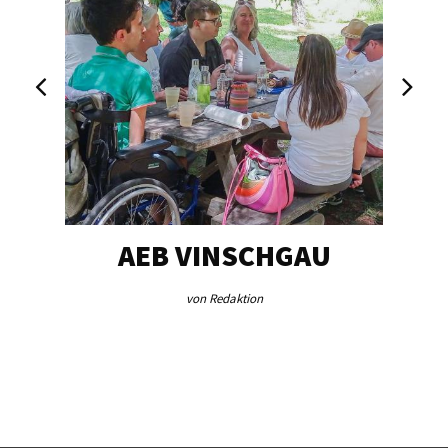
EG…
AEB VINSCHGAU
V
von Redaktion