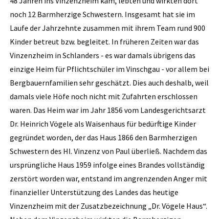
48 Jahren ins Vinzenzheim kam, lebten und wirkten dort
noch 12 Barmherzige Schwestern. Insgesamt hat sie im
Laufe der Jahrzehnte zusammen mit ihrem Team rund 900
Kinder betreut bzw. begleitet. In früheren Zeiten war das
Vinzenzheim in Schlanders - es war damals übrigens das
einzige Heim für Pflichtschüler im Vinschgau - vor allem bei
Bergbauernfamilien sehr geschätzt. Dies auch deshalb, weil
damals viele Höfe noch nicht mit Zufahrten erschlossen
waren. Das Heim war im Jahr 1856 vom Landesgerichtsarzt
Dr. Heinrich Vögele als Waisenhaus für bedürftige Kinder
gegründet worden, der das Haus 1866 den Barmherzigen
Schwestern des Hl. Vinzenz von Paul überließ. Nachdem das
ursprüngliche Haus 1959 infolge eines Brandes vollständig
zerstört worden war, entstand im angrenzenden Anger mit
finanzieller Unterstützung des Landes das heutige
Vinzenzheim mit der Zusatzbezeichnung „Dr. Vögele Haus“.