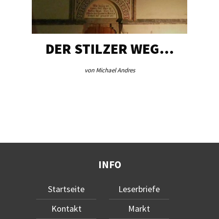
DER STILZER WEG…
AEB V
von Michael Andres
vo
INFO
Startseite
Leserbriefe
Kontakt
Markt