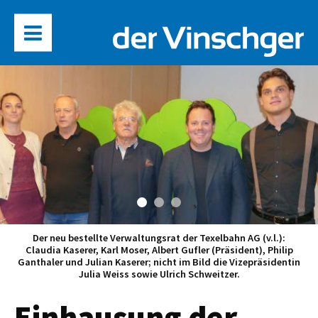
Das Maschinisten-Team (v.l.): Jochi Marsoner (Betriebsleiter),
Andreas Rainer und Roswitha Winkler.
Einhausung der