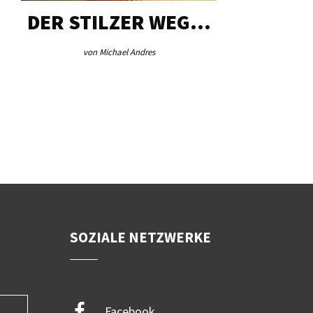
DER STILZER WEG…
AEB VI
von Michael Andres
von Re
SOZIALE NETZWERKE
Facebook