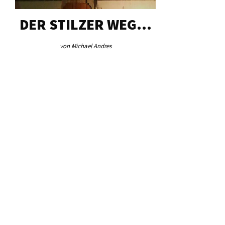
DER STILZER WEG…
AEB VI
von Michael Andres
von Re