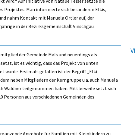
 wird.“ Auf Initiative von Natalie Telser setzte die
s Projektes. Man informierte sich bei anderen Elkis,
nd nahm Kontakt mit Manuela Ortler auf, der
jährige in der Bezirksgemeinschaft Vinschgau.
V
ssmitglied der Gemeinde Mals und neuerdings als
setzt, ist es wichtig, dass das Projekt von unten
t wurde. Erstmals gefallen ist der Begriff „Elki
 dem neben Mitgliedern der Kerngruppe u.a. auch Manuela
ah Waldner teilgenommen haben. Mittlerweile setzt sich
d 20 Personen aus verschiedenen Gemeinden des
 ergänzende Angebote für Familien mit Kleinkindern zu