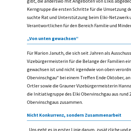
gibt, die anderswo mit Angeboten von Elkis abgedeckt
Kerngruppe die ersten Schritte für die Umsetzung de
suchte Rat und Unterstützung beim Elki-Netzwerk u
Verantwortlichen für den Bereich Familie und Minder
„Von unten gewachsen“
Für Marion Januth, die sich seit Jahren als Ausschu
Vizebürgermeisterin für die Belange der Familien ein
gewachsen ist und nicht irgendwie von oben verordne
Obervinschgau“ bei einem Treffen Ende Oktober, an
Ortler sowie die Grauner Vizebürgermeisterin Hann
die Initiativgruppe des Elki Obervinschgau aus run
Obervinschgaus zusammen.
Nicht Konkurrenz, sondern Zusammenarbeit
„Uns geht es in erster Linie darum, zusätzliche und