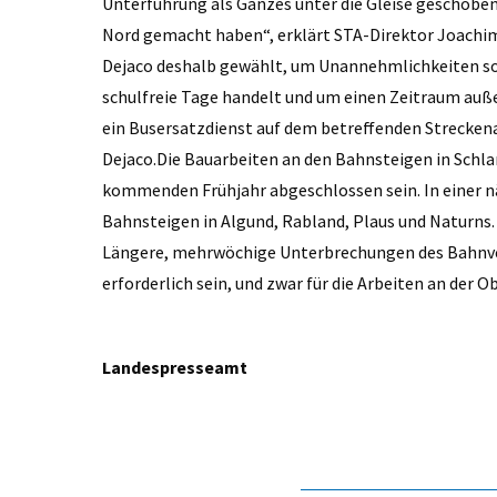
Unterführung als Ganzes unter die Gleise geschoben 
Nord gemacht haben“, erklärt STA-Direktor ­Joachim
Dejaco deshalb gewählt, um Unannehmlichkeiten so w
schulfreie Tage handelt und um einen Zeitraum auße
ein Bus­ersatzdienst auf dem betreffenden Strecken
Dejaco.Die Bauarbeiten an den Bahnsteigen in Schla
kommenden Frühjahr abgeschlossen sein. In einer n
Bahnsteigen in Algund, Rabland, Plaus und Naturns. 
Längere, mehrwöchige Unterbrechungen des Bahnver
erforderlich sein, und zwar für die Arbeiten an der
Landespresseamt