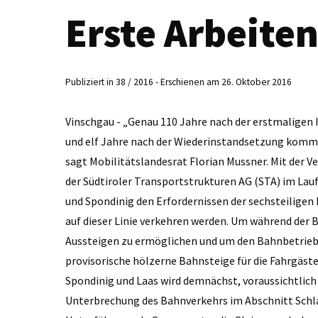
Erste Arbeite
Publiziert in 38 / 2016 - Erschienen am 26. Oktober 2016
Vinschgau - „Genau 110 Jahre nach der erstmaligen
und elf Jahre nach der Wiederinstandsetzung kommt f
sagt Mobilitätslandesrat Florian Mussner. Mit der V
der Südtiroler Transportstrukturen AG (STA) im Lau
und Spondinig den Erfordernissen der sechsteiligen 
auf dieser Linie verkehren werden. Um während der B
Aussteigen zu ermöglichen und um den Bahnbetrieb 
provisorische hölzerne Bahnsteige für die Fahrgäst
Spondinig und Laas wird demnächst, voraussichtlich 
Unterbrechung des Bahnverkehrs im Abschnitt Schland