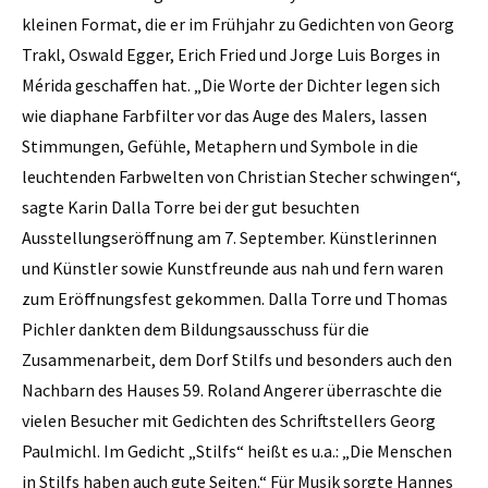
kleinen Format, die er im Frühjahr zu Gedichten von Georg
Trakl, Oswald Egger, Erich Fried und Jorge Luis Borges in
Mérida geschaffen hat. „Die Worte der Dichter legen sich
wie diaphane Farbfilter vor das Auge des Malers, lassen
Stimmungen, Gefühle, Metaphern und Symbole in die
leuchtenden Farbwelten von Christian Stecher schwingen“,
sagte Karin Dalla Torre bei der gut besuchten
Ausstellungseröffnung am 7. September. Künstlerinnen
und Künstler sowie Kunstfreunde aus nah und fern waren
zum Eröffnungsfest gekommen. Dalla Torre und Thomas
Pichler dankten dem Bildungsausschuss für die
Zusammenarbeit, dem Dorf Stilfs und besonders auch den
Nachbarn des Hauses 59. Roland Angerer überraschte die
vielen Besucher mit Gedichten des Schriftstellers Georg
Paulmichl. Im Gedicht „Stilfs“ heißt es u.a.: „Die Menschen
in Stilfs haben auch gute Seiten.“ Für Musik sorgte Hannes