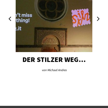
DER STILZER WEG…
AEB V
von Michael Andres
vo