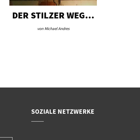
DER STILZER WEG…
AEB VI
von Michael Andres
von Re
SOZIALE NETZWERKE