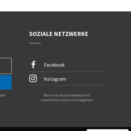
SOZIALE NETZWERKE
Facebook
Instagram
über
Mit immer neuem Newsfeed wird
.
unsere Online-Community begeistert