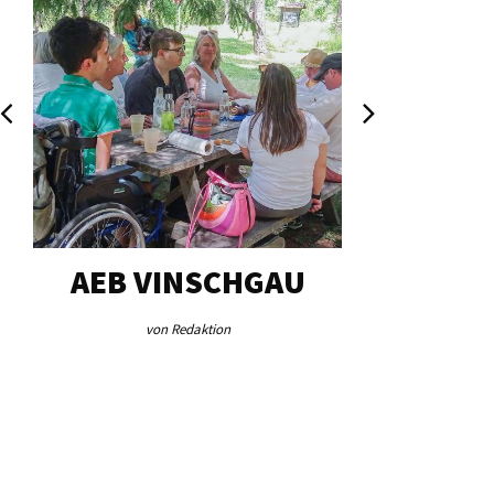
G…
AEB VINSCHGAU
VERFOR
„AUSG
von Redaktion
von Jos