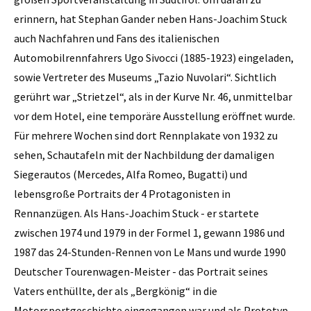
erinnern, hat Stephan Gander neben Hans-Joachim Stuck
auch Nachfahren und Fans des italienischen
Automobilrennfahrers Ugo Sivocci (1885-1923) eingeladen,
sowie Vertreter des Museums „Tazio Nuvolari“. Sichtlich
gerührt war „Strietzel“, als in der Kurve Nr. 46, unmittelbar
vor dem Hotel, eine temporäre Ausstellung eröffnet wurde.
Für mehrere Wochen sind dort Rennplakate von 1932 zu
sehen, Schautafeln mit der Nachbildung der damaligen
Siegerautos (Mercedes, Alfa Romeo, Bugatti) und
lebensgroße Portraits der 4 Protagonisten in
Rennanzügen. Als Hans-Joachim Stuck - er startete
zwischen 1974 und 1979 in der Formel 1, gewann 1986 und
1987 das 24-Stunden-Rennen von Le Mans und wurde 1990
Deutscher Tourenwagen-Meister - das Portrait seines
Vaters enthüllte, der als „Bergkönig“ in die
Motorsportgeschichte eingegangen war und als Prototyp