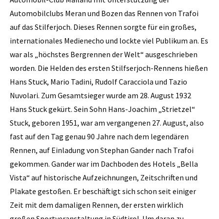
Automobilclubs Meran und Bozen das Rennen von Trafoi
auf das Stilferjoch. Dieses Rennen sorgte für ein großes,
internationales Medienecho und lockte viel Publikum an. Es
war als „höchstes Bergrennen der Welt“ ausgeschrieben
worden. Die Helden des ersten Stilfserjoch-Rennens hießen
Hans Stuck, Mario Tadini, Rudolf Caracciola und Tazio
Nuvolari. Zum Gesamtsieger wurde am 28. August 1932
Hans Stuck gekürt. Sein Sohn Hans-Joachim „Strietzel“
Stuck, geboren 1951, war am vergangenen 27. August, also
fast auf den Tag genau 90 Jahre nach dem legendären
Rennen, auf Einladung von Stephan Gander nach Trafoi
gekommen. Gander war im Dachboden des Hotels „Bella
Vista“ auf historische Aufzeichnungen, Zeitschriften und
Plakate gestoßen. Er beschäftigt sich schon seit einiger
Zeit mit dem damaligen Rennen, der ersten wirklich
großen Sportveranstaltung in Südtirol. Um daran zu