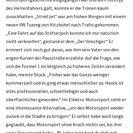
des Herrenfahrers galt, konnte er die Tränen kaum
zurückhalten. „Strietzel“ war am frühen Morgen mit einem
neuen VW Tuareg von Kitzbühel nach Trafoi gekommen.
„Eine Fahrt auf das Stilfserjoch konnte ich mir natürlich
nicht verkneifen“, gestand er dem „Der Vinschger.“ Er
erinnert sich noch gut daran, wie ihm sein Vater von den
engen Kurven der Passstraße erzählte. Auf die Frage, wie
sich die Formel 1 im Vergleich zu früheren Zeiten verändert
habe, meinte Stuck: „Früher war das Ganze weniger
kommerziell und es ging etwas menschlicher zu. Heute ist
alles professioneller, schnelllebiger und auch
oberflächlicher geworden.“ Im Elektro-Motorsport sieht er
eine interessante Alternative, „um den Motorsport wieder
zurück in die Städte zu bringen.“ Er selbst habe auch lange
geglaubt, dass Motorsport ohne Krach nichts sei, bis ihm
seine Frau gesagt habe: „40 Jahre lang hast du dich mit