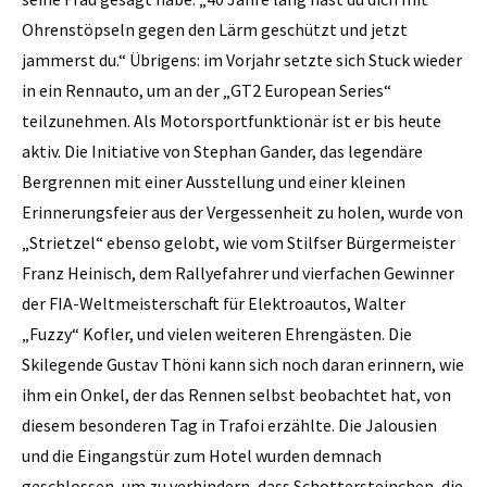
Ohrenstöpseln gegen den Lärm geschützt und jetzt
jammerst du.“ Übrigens: im Vorjahr setzte sich Stuck wieder
in ein Rennauto, um an der „GT2 European Series“
teilzunehmen. Als Motorsportfunktionär ist er bis heute
aktiv. Die Initiative von Stephan Gander, das legendäre
Bergrennen mit einer Ausstellung und einer kleinen
Erinnerungsfeier aus der Vergessenheit zu holen, wurde von
„Strietzel“ ebenso gelobt, wie vom Stilfser Bürgermeister
Franz Heinisch, dem Rallyefahrer und vierfachen Gewinner
der FIA-Weltmeisterschaft für Elektroautos, Walter
„Fuzzy“ Kofler, und vielen weiteren Ehrengästen. Die
Skilegende Gustav Thöni kann sich noch daran erinnern, wie
ihm ein Onkel, der das Rennen selbst beobachtet hat, von
diesem besonderen Tag in Trafoi erzählte. Die Jalousien
und die Eingangstür zum Hotel wurden demnach
geschlossen, um zu verhindern, dass Schottersteinchen, die