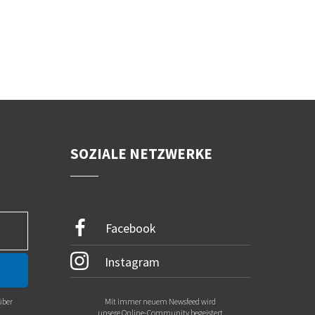
SOZIALE NETZWERKE
Facebook
Instagram
über
Mit immer neuem Newsfeed wird
.
unsere Online-Community begeistert