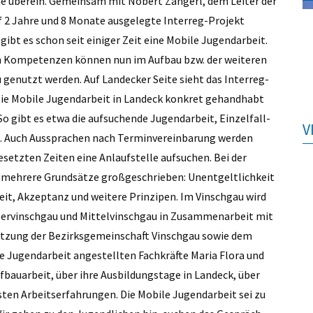
ne überein. Gemeinsam mit Nobert Zangerl, dem Leiter der
uf 2 Jahre und 8 Monate ausgelegte Interreg-Projekt
gibt es schon seit einiger Zeit eine Mobile Jugendarbeit.
 Kompetenzen können nun im Aufbau bzw. der weiteren
genutzt werden. Auf Landecker Seite sieht das Interreg-
 Wie Mobile Jugendarbeit in Landeck konkret gehandhabt
So gibt es etwa die aufsuchende Jugendarbeit, Einzelfall-
V
. Auch Aussprachen nach Terminvereinbarung werden
etzten Zeiten eine Anlaufstelle aufsuchen. Bei der
 mehrere Grundsätze großgeschrieben: Unentgeltlichkeit
keit, Akzeptanz und weitere Prinzipen. Im Vinschgau wird
bervinschgau und Mittelvinschgau in Zusammenarbeit mit
ützung der Bezirksgemeinschaft Vinschgau sowie dem
e Jugendarbeit angestellten Fachkräfte Maria Flora und
fbauarbeit, über ihre Ausbildungstage in Landeck, über
ten Arbeitserfahrungen. Die Mobile Jugendarbeit sei zu