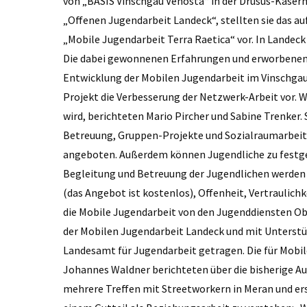
von „BASIS Vinschgau Venosta“ in der Drusus-Kaser
„Offenen Jugendarbeit Landeck“, stellten sie das a
„Mobile Jugendarbeit Terra Raetica“ vor. In Landeck 
Die dabei gewonnenen Erfahrungen und erworbenen
Entwicklung der Mobilen Jugendarbeit im Vinschgau 
Projekt die Verbesserung der Netzwerk-Arbeit vor.
wird, berichteten Mario Pircher und Sabine Trenker. 
Betreuung, Gruppen-Projekte und Sozialraumarbeit
angeboten. Außerdem können Jugendliche zu festges
Begleitung und Betreuung der Jugendlichen werden
(das Angebot ist kostenlos), Offenheit, Vertraulich
die Mobile Jugendarbeit von den Jugenddiensten O
der Mobilen Jugendarbeit Landeck und mit Unterst
Landesamt für Jugendarbeit getragen. Die für Mobil
Johannes Waldner berichteten über die bisherige Au
mehrere Treffen mit Streetworkern in Meran und ers