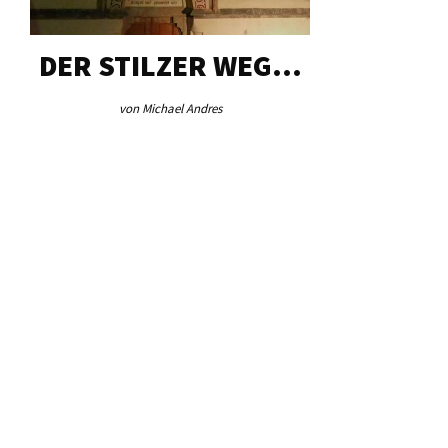
DER STILZER WEG…
AEB VI
von Michael Andres
von Re