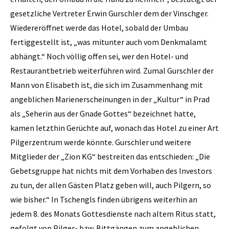
gesetzliche Vertreter Erwin Gurschler dem der Vinschger.
Wieder­eröffnet werde das Hotel, sobald der Umbau
fertiggestellt ist, „was mitunter auch vom Denkmalamt
abhängt.“ Noch völlig offen sei, wer den Hotel- und
Restaurantbetrieb weiterführen wird. Zumal Gurschler der
Mann von Elisabeth ist, die sich im Zusammenhang mit
angeblichen Marienerscheinungen in der „Kultur“ in Prad
als „Seherin aus der Gnade Gottes“ bezeichnet hatte,
kamen letzthin Gerüchte auf, wonach das Hotel zu einer Art
Pilgerzentrum werde könnte. Gurschler und weitere
Mitglieder der „Zion KG“ bestreiten das entschieden: „Die
Gebetsgruppe hat nichts mit dem Vorhaben des Investors
zu tun, der allen Gästen Platz geben will, auch Pilgern, so
wie bisher.“ In Tschengls finden übrigens weiterhin an
jedem 8. des Monats Gottesdienste nach altem Ritus statt,
gefolgt von Pilger- bzw. Bittgängen zum angeblichen