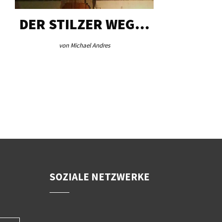
DER STILZER WEG…
AEB VI
von Michael Andres
von Re
SOZIALE NETZWERKE