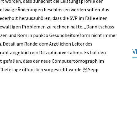
worden, dass zunächst die Leistungsprofile der
n etwaige Änderungen beschlossen werden sollen. Aus
derholt herauszuhören, dass die SVP im Falle einer
 gewaltigen Problemen zu rechnen hätte. „Dann tschüss
 Bozen und Rom in punkto Gesundheitsreform nicht immer
. Detail am Rande: dem Ärztlichen Leiter des
V
oht angeblich ein Disziplinarverfahren. Es hat den
cht gefallen, dass der neue Computer­tomograph im
hef­etage öffentlich vorgestellt wurde. Sepp