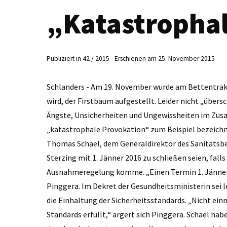
„Katastropha
Publiziert in 42 / 2015 - Erschienen am 25. November 2015
Schlanders - Am 19. November wurde am Bettentrak
wird, der Firstbaum aufgestellt. Leider nicht „übe
Ängste, Unsicherheiten und Ungewissheiten im Zus
„katastrophale Provokation“ zum Beispiel bezeichn
Thomas Schael, dem Generaldirektor des Sanitätsbe
Sterzing mit 1. Jänner 2016 zu schließen seien, fall
Ausnahmeregelung komme. „Einen Termin 1. Jänner 20
Pinggera. Im Dekret der Gesundheitsministerin sei l
die Einhaltung der Sicherheitsstandards. „Nicht ei
Standards erfüllt,“ ärgert sich Pinggera. Schael hab