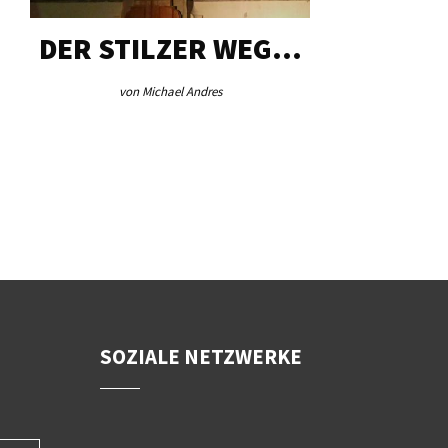
DER STILZER WEG…
AEB VI
von Michael Andres
von Re
SOZIALE NETZWERKE