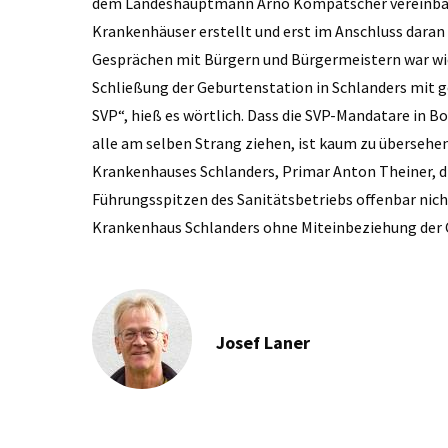
dem Landeshauptmann Arno Kompatscher vereinbart 
Krankenhäuser erstellt und erst im Anschluss dara
Gesprächen mit Bürgern und Bürgermeistern war wie
Schließung der Geburtenstation in ­Schlanders mit
SVP“, hieß es wörtlich. Dass die ­SVP-Mandatare in
alle am selben Strang ziehen, ist kaum zu übersehen
Krankenhauses Schlanders, Primar Anton Theiner, dr
Führungs­spitzen des Sanitäts­betriebs ­offenbar ni
Krankenhaus Schlanders ohne Miteinbeziehung der C
Josef Laner