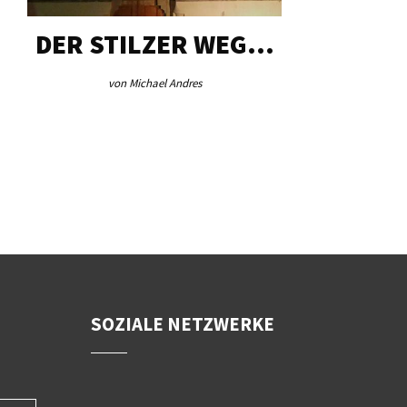
DER STILZER WEG…
AEB VI
von Michael Andres
von Re
SOZIALE NETZWERKE