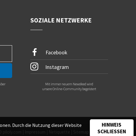
SOZIALE NETZWERKE
Facebook
Instagram
über
Mit immer neuem Newsfeed wird
.
unsere Online-Community begeistert
HINWEIS
onen. Durch die Nutzung dieser Website
SCHLIESSEN
©
piloly.com
|
Impressum
|
Netiquette
|
Sitemap
|
Kontakt