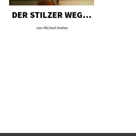
DER STILZER WEG…
AEB VI
von Michael Andres
von Re