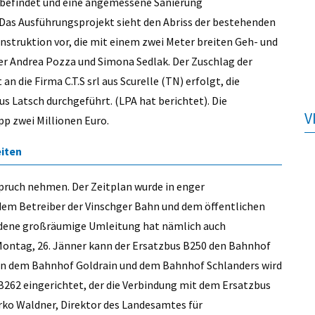
d befindet und eine angemessene Sanierung
Das Ausführungsprojekt sieht den Abriss der bestehenden
struktion vor, die mit einem zwei Meter breiten Geh- und
ter Andrea Pozza und Simona Sedlak. Der Zuschlag der
 die Firma C.T.S srl aus Scurelle (TN) erfolgt, die
 Latsch durchgeführt. (LPA hat berichtet). Die
V
pp zwei Millionen Euro.
iten
spruch nehmen. Der Zeitplan wurde in enger
m Betreiber der Vinschger Bahn und dem öffentlichen
undene großräumige Umleitung hat nämlich auch
Montag, 26. Jänner kann der Ersatzbus B250 den Bahnhof
en dem Bahnhof Goldrain und dem Bahnhof Schlanders wird
262 eingerichtet, der die Verbindung mit dem Ersatzbus
irko Waldner, Direktor des Landesamtes für