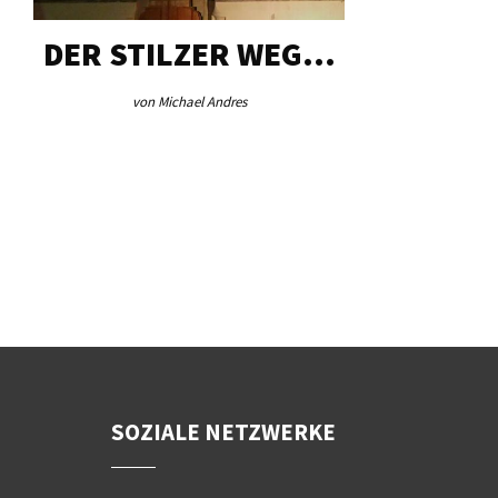
DER STILZER WEG…
AEB VI
von Michael Andres
von Re
SOZIALE NETZWERKE