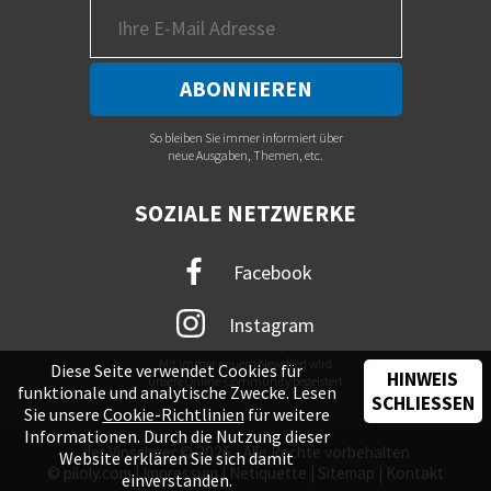
So bleiben Sie immer informiert über
neue Ausgaben, Themen, etc.
SOZIALE NETZWERKE
Facebook
Instagram
Mit immer neuem Newsfeed wird
Diese Seite verwendet Cookies für
HINWEIS
unsere Online-Community begeistert
funktionale und analytische Zwecke. Lesen
SCHLIESSEN
Sie unsere
Cookie-Richtlinien
für weitere
Informationen. Durch die Nutzung dieser
der Vinschger © 2026 - Alle Rechte vorbehalten
Website erklären Sie sich damit
©
piloly.com
|
Impressum
|
Netiquette
|
Sitemap
|
Kontakt
einverstanden.