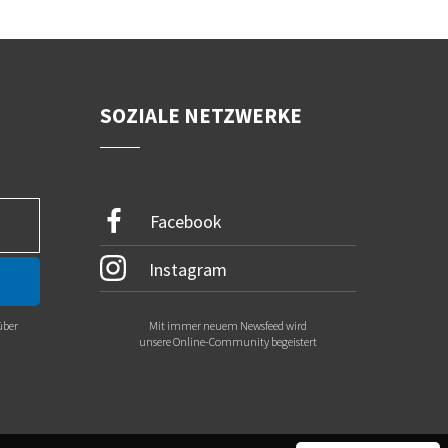
SOZIALE NETZWERKE
Facebook
Instagram
über
Mit immer neuem Newsfeed wird
.
unsere Online-Community begeistert