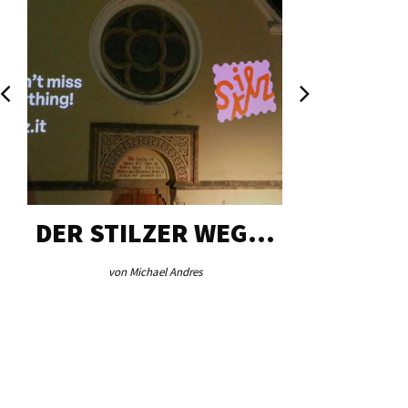
DER STILZER WEG…
AEB VI
von Michael Andres
von Re