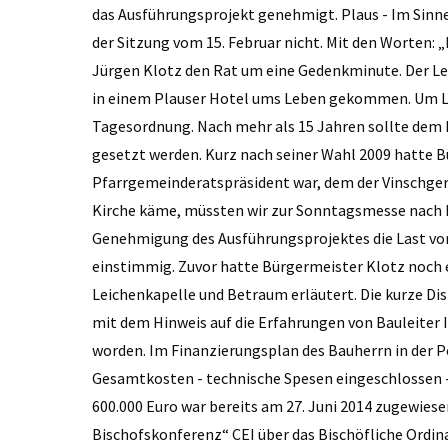
das Ausführungsprojekt genehmigt. Plaus - Im Sin
der Sitzung vom 15. Februar nicht. Mit den Worten: 
Jürgen Klotz den Rat um eine Gedenkminute. Der Le
in einem Plauser Hotel ums Leben gekommen. Um Leb
Tagesordnung. Nach mehr als 15 Jahren sollte dem P
gesetzt werden. Kurz nach seiner Wahl 2009 hatte B
Pfarrgemeinderatspräsident war, dem der Vinschger
Kirche käme, müssten wir zur Sonntagsmesse nach R
Genehmigung des Ausführungsprojektes die Last von
einstimmig. Zuvor hatte Bürgermeister Klotz noch 
Leichen­kapelle und Betraum erläutert. Die kurze Di
mit dem Hinweis auf die Erfahrungen von Bauleiter 
worden. Im Finanzierungsplan des Bauherrn in der P
Gesamtkosten - technische Spesen eingeschlossen -
600.000 Euro war bereits am 27. Juni 2014 zugewiese
Bischofskonferenz“ CEI über das Bischöfliche Ordin