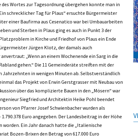
ne des Wortes zur Tagesordnung übergehen konnte man in
„Ein schrecklicher Tag für Plaus“ ersuchte Bürgermeister
iter einer Baufirma aus Cesenatico war bei Umbauarbeiten
en und Sterben in Plaus ging es auch in Punkt 3 der
latzproblem in Kirche und Friedhof von Plaus ein Ende
ürgermeister Jürgen Klotz, der damals auch
 anvertraut: „Wenn an einem Wochenende ein Sarg in die
abland gehen.“ Die 11 Gemeinderäte streiften mit der
 Jahrzehnten in wenigen Minuten ab. Selbstverständlich
einmal das Projekt von Erwin Gerstgrasser mit Neubau von
skussion über das komplizierte Bauen in den „Mösern“ war
Ingenieur Siegfried und Architektin Heike Pohl beendet
erson von Pfarrer Josef Schwienbacher wurden als
V
 1.790.378 Euro angegeben. Der Landesbeitrag in der Höhe
n worden. Ein Jahr danach hatte die „Italienische
ariat Bozen-Brixen den Betrag von 617.000 Euro