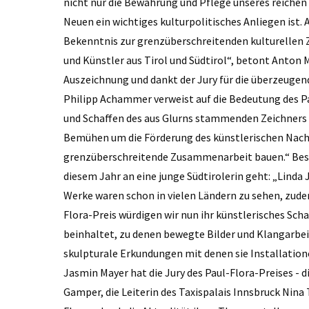
nicht nur die Bewahrung und Pflege unseres reichen
Neuen ein wichtiges kulturpolitisches Anliegen ist. A
Bekenntnis zur grenzüberschreitenden kulturellen
und Künstler aus Tirol und Südtirol“, betont Anton 
Auszeichnung und dankt der Jury für die überzeugen
Philipp Achammer verweist auf die Bedeutung des Pa
und Schaffen des aus Glurns stammenden Zeichners u
Bemühen um die Förderung des künstlerischen Nachw
grenzüberschreitende Zusammenarbeit bauen.“ Besonde
diesem Jahr an eine junge Südtirolerin geht: „Linda
Werke waren schon in vielen Ländern zu sehen, zude
Flora-Preis würdigen wir nun ihr künstlerisches Sch
beinhaltet, zu denen bewegte Bilder und Klangarbei
skulpturale Erkundungen mit denen sie Installation
Jasmin Mayer hat die Jury des Paul-Flora-Preises - d
Gamper, die Leiterin des Taxispalais Innsbruck Nina