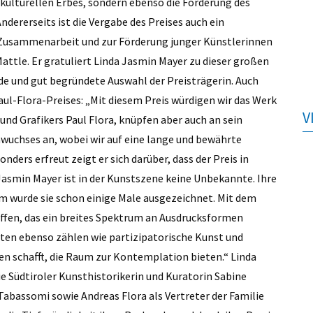
 kulturellen Erbes, sondern ebenso die Förderung des
ndererseits ist die Vergabe des Preises auch ein
 Zusammenarbeit und zur Förderung junger Künstlerinnen
Mattle. Er gratuliert Linda Jasmin Mayer zu dieser großen
de und gut begründete Auswahl der Preisträgerin. Auch
ul-Flora-Preises: „Mit diesem Preis würdigen wir das Werk
V
nd Grafikers Paul Flora, knüpfen aber auch an sein
uchses an, wobei wir auf eine lange und bewährte
rs erfreut zeigt er sich darüber, dass der Preis in
 Jasmin Mayer ist in der Kunstszene keine Unbekannte. Ihre
m wurde sie schon einige Male ausgezeichnet. Mit dem
affen, das ein breites Spektrum an Ausdrucksformen
ten ebenso zählen wie partizipatorische Kunst und
en schafft, die Raum zur Kontemplation bieten.“ Linda
ie Südtiroler Kunsthistorikerin und Kuratorin Sabine
 Tabassomi sowie Andreas Flora als Vertreter der Familie