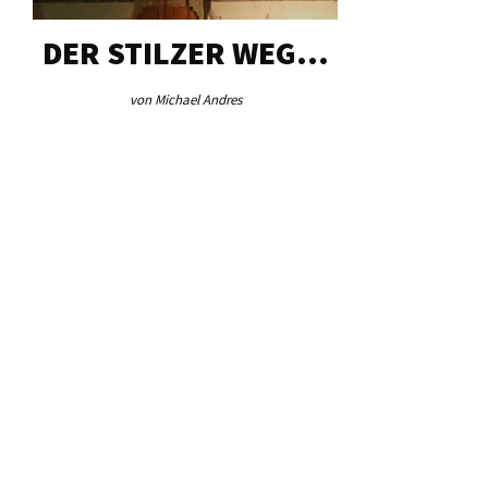
DER STILZER WEG…
AEB VI
von Michael Andres
von Re