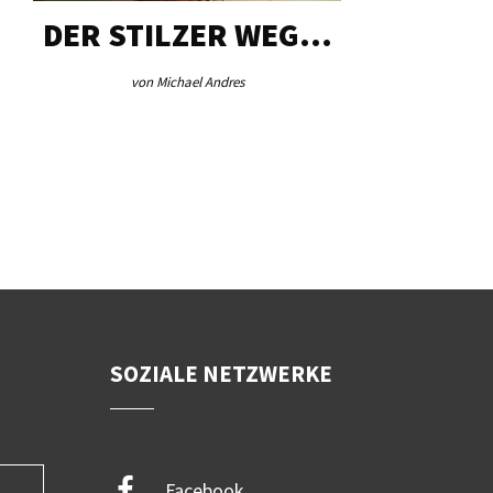
DER STILZER WEG…
AEB VI
von Michael Andres
von Re
SOZIALE NETZWERKE
Facebook