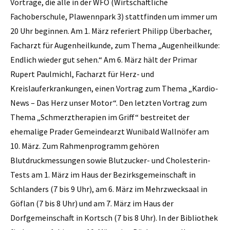
Vorträge, die alle in der WFO (Wirtschaftliche
Fachoberschule, Plawennpark 3) stattfinden um immer um
20 Uhr beginnen. Am 1. März referiert Philipp Überbacher,
Facharzt für Augenheilkunde, zum Thema „Augenheilkunde:
Endlich wieder gut sehen.“ Am 6. März hält der Primar
Rupert Paulmichl, Facharzt für Herz- und
Kreislauferkrankungen, einen Vortrag zum Thema „Kardio-
News – Das Herz unser Motor“. Den letzten Vortrag zum
Thema „Schmerztherapien im Griff“ bestreitet der
ehemalige Prader Gemeindearzt Wunibald Wallnöfer am
10. März. Zum Rahmenprogramm gehören
Blutdruckmessungen sowie Blutzucker- und Cholesterin-
Tests am 1. März im Haus der Bezirksgemeinschaft in
Schlanders (7 bis 9 Uhr), am 6. März im Mehrzwecksaal in
Göflan (7 bis 8 Uhr) und am 7. März im Haus der
Dorfgemeinschaft in Kortsch (7 bis 8 Uhr). In der Bibliothek