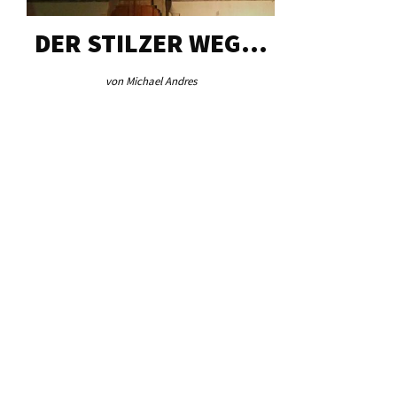
DER STILZER WEG…
AEB VINS
von Michael Andres
von Redaktio