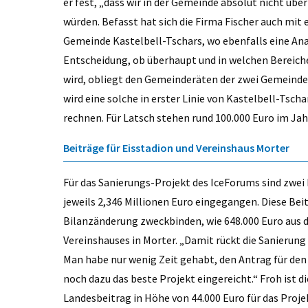
er fest, „dass wir in der Gemeinde absolut nicht übe
würden. Befasst hat sich die Firma Fischer auch mi
Gemeinde Kastelbell-Tschars, wo ebenfalls eine Anal
Entscheidung, ob überhaupt und in welchen Bereic
wird, obliegt den Gemeinderäten der zwei Gemeind
wird eine solche in erster Linie von Kastelbell-Tsc
rechnen. Für Latsch stehen rund 100.000 Euro im Jahr
Beiträge für Eisstadion und Vereinshaus Morter
Für das Sanierungs-Projekt des IceForums sind zwei 
jeweils 2,346 Millionen Euro eingegangen. Diese Be
Bilanzänderung zweckbinden, wie 648.000 Euro aus 
Vereinshauses in Morter. „Damit rückt die Sanierung
Man habe nur wenig Zeit gehabt, den Antrag für den 
noch dazu das beste Projekt eingereicht.“ Froh ist
Landesbeitrag in Höhe von 44.000 Euro für das Proj