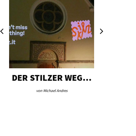
DER STILZER WEG…
AEB VI
von Michael Andres
von Re