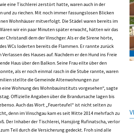
ie eine Tischlerei zerstört hatte, waren auch in der
n und zu riechen. Mit noch immer fassungslosen Blicken
fenen Wohnhäuser mitverfolgt. Die Städel waren bereits im
ären wir ein paar Minuten später erwacht, hätten wir das
r Christandl dem der Vinschger. Als er die Sirene hörte,
 des WCs loderten bereits die Flammen. Er rannte zurück
m Verlassen des Hauses auf. Nachdem er den Hund ins Freie
ende Haus über den Balkon. Seine Frau eilte über den
konnte, als er noch einmal rasch in die Stube rannte, waren
Familien stellte die Gemeinde Altenwohnungen zur
 in eine Wohnung des Wohnbauinstituts vorgesehen“, sagte
ag. Offizielle Angaben über die Brandursache lagen bis
ebenso. Auch das Wort „Feuerteufel“ ist nicht selten zu
V
ht, denn im Vinschgau kam es seit Mitte 2014 mehrfach zu
ß. Der Inhaber der Tischlerei, Hansjörg Rufinatscha, verlor
 zum Teil durch die Versicherung gedeckt. Froh sind alle