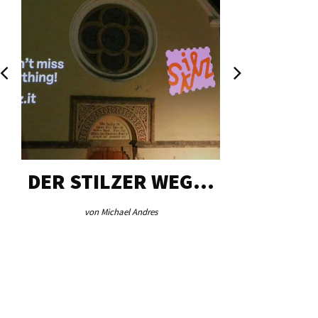
DER STILZER WEG…
AEB VI
von Michael Andres
von Re