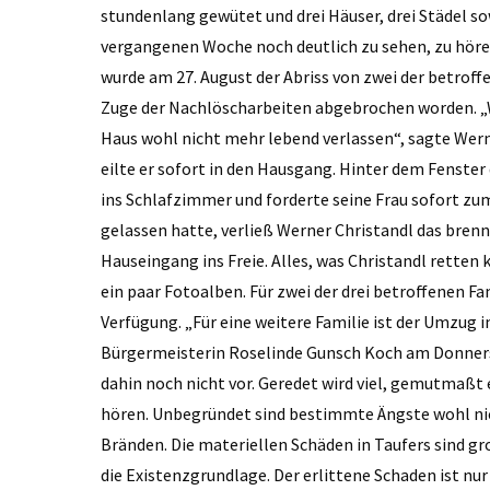
stundenlang gewütet und drei Häuser, drei Städel sow
vergangenen Woche noch deutlich zu sehen, zu höre
wurde am 27. August der Abriss von zwei der betrof
Zuge der Nachlöscharbeiten abgebrochen worden. „W
Haus wohl nicht mehr lebend verlassen“, sagte Werne
eilte er sofort in den Hausgang. Hinter dem Fenster
ins Schlafzimmer und forderte seine Frau sofort zu
gelassen hatte, verließ Werner Christandl das brenn
Hauseingang ins Freie. Alles, was Christandl retten 
ein paar Fotoalben. Für zwei der drei betroffenen 
Verfügung. „Für eine weitere Familie ist der Umzug
Bürgermeisterin Roselinde Gunsch Koch am Donnerst
dahin noch nicht vor. Geredet wird viel, gemutmaßt 
hören. Unbegründet sind bestimmte Ängste wohl nic
Bränden. Die materiellen Schäden in Taufers sind gro
die Existenzgrundlage. Der erlittene Schaden ist nur