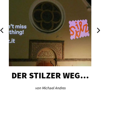
DER STILZER WEG…
AEB VI
von Michael Andres
von Re