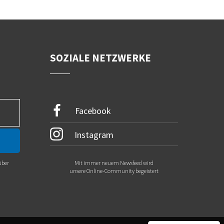
SOZIALE NETZWERKE
Facebook
Instagram
über
Mit immer neuem Newsfeed wird
.
unsere Online-Community begeistert