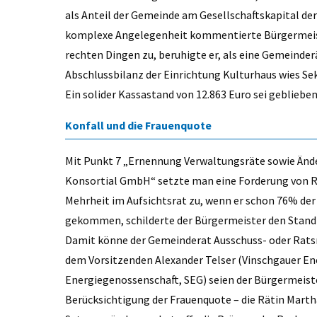
als Anteil der Gemeinde am Gesellschaftskapital de
komplexe Angelegenheit kommentierte Bürgermeiste
rechten Dingen zu, beruhigte er, als eine Gemeinderä
Abschlussbilanz der Einrichtung Kulturhaus wies Sek
Ein solider Kassastand von 12.863 Euro sei geblieb
Konfall und die Frauenquote
Mit Punkt 7 „Ernennung Verwaltungsräte sowie Änd
Konsortial GmbH“ setzte man eine Forderung von R
Mehrheit im Aufsichtsrat zu, wenn er schon 76% der 
gekommen, schilderte der Bürgermeister den Stand de
Damit könne der Gemeinderat Ausschuss- oder Ratsm
dem Vorsitzenden Alexander Telser (Vinschgauer En
Energiegenossenschaft, SEG) seien der Bürgermeiste
Berücksichtigung der Frauenquote – die Rätin Marth