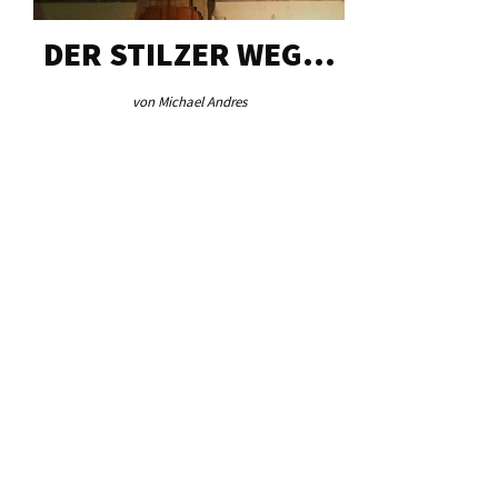
DER STILZER WEG…
AEB VI
von Michael Andres
von Re