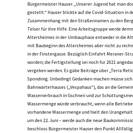
Bürgermeister Hauser. „Unserer Jugend hat man dort
gestellt.“ Hauser blickte auf die Covid-Situation in
Zusammenhang mit den Straßennamen zu den Bergh
Telser für ihre Hilfe. Eine Arbeitsgruppe werde de
Altersheimes in der Umbauphase entweder in die Alte
mit Baubeginn des Altersheimes aber nicht zu rec
in der Finstergasse. Bezüglich Einfahrt Meraner-Str
worden; die Fertigstellung sei noch für 2021 angedach
vergeben werden. Es gäbe Beiträge über „Terra Reti
Spondinig. Unbedingt Gedanken machen müsse sich 
Bahnwärterhauses („Vespahaus“), das an die Gemein
Wasserverbrauch in Gschneir und zur Schüttungsmeng
Wassermenge würde verbraucht, wenn alle Betriebe 
vorhandene Wassermenge und hielt den Urangehalt f
um den 22. Juni – werde auch die neue Baukommiss
beschloss Bürgermeister Hauser den Punkt Allfällig