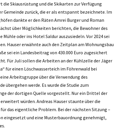
 die Skiausrüstung und die Skikarten zur Verfügung
 der Gemeinde zurück, die er als entspannt bezeichnete. Im
öfen dankte er den Räten Amrei Burger und Roman
mnächst über Möglichkeiten berichten, die Bewohner des
 Mühle oder ins Hotel Saldur auszusiedeln. Vor 2024 sei
hnen. Hauser erwähnte auch den Zeitplan am Wohnungsbau
aße sei ein Landesbeitrag von 430.000 Euro zugesichert
t. Für Juli sollen die Arbeiten an der Kühlzelle der Jäger
ca“ für einen Löschwasserteich im Föhrenwald bei
eine Arbeitsgruppe über die Verwendung des
de übergehen werde. Es wurde die Studie zum
e der dortigen Quelle vorgestellt. Nur ein Drittel der
erweitert würden. Andreas Hauser staunte über die
ür das eigentliche Problem. Bei der nächsten Sitzung –
ion eingesetzt und eine Musterbauordnung genehmigt,
es.