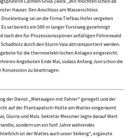
gsprüferin Carmen Silvia Zwick. „Wir möchten schon ab
eister Hauser. Den Anschluss am Wasserschloss
e Druckleitung sei an die Firma Tiefbau Hofer vergeben
. Es sei bereits ein 500 m langer Forstweg genehmigt
d nach den für Prozessionsspinner anfälligen Föhrenwald
s Schadholz durch den Sturm Vaia abtransportiert werden.
Angebote für die thermoelektrischen Anlagen eingereicht.
hreren Angeboten Ende Mai, sodass Anfang Juni schon die
ie Konzession zu beantragen.
ng der Dienst „Mietwagen mit Fahrer“ geregelt und der
recht auf der Plantapatsch-Hütte am Watles eingeräumt
, Glurns und Mals. Sekretär Messmer legte darauf Wert
 handle, sondern um ein fünf Jahre währendes
ließlich ist der Watles auch unser Skiberg“, ergänzte