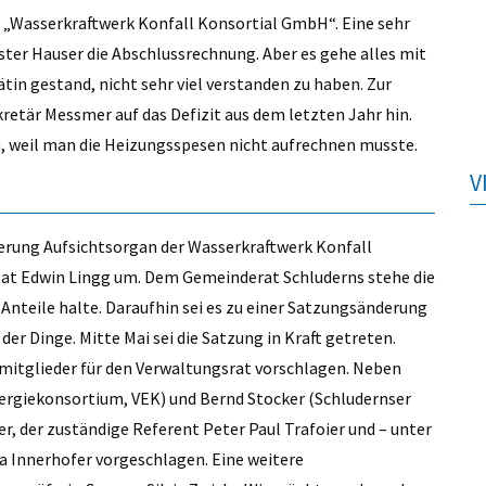
r „Wasserkraftwerk Konfall Konsortial GmbH“. Eine sehr
r Hauser die Abschlussrechnung. Aber es gehe alles mit
tin gestand, nicht sehr viel verstanden zu haben. Zur
retär Messmer auf das Defizit aus dem letzten Jahr hin.
en, weil man die Heizungsspesen nicht aufrechnen musste.
V
erung Aufsichtsorgan der Wasserkraftwerk Konfall
at Edwin Lingg um. Dem Gemeinderat Schluderns stehe die
Anteile halte. Daraufhin sei es zu einer Satzungsänderung
r Dinge. Mitte Mai sei die Satzung in Kraft getreten.
itglieder für den Verwaltungsrat vorschlagen. Neben
ergiekonsortium, VEK) und Bernd Stocker (Schludernser
r, der zuständige Referent Peter Paul Trafoier und – unter
a Innerhofer vorgeschlagen. Eine weitere