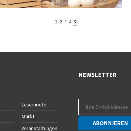
1
2
3
4
5
NEWSLETTER
Leserbriefe
Markt
Veranstaltungen