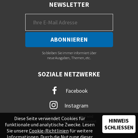
NEWSLETTER
So bleiben Sie immer informiert über
neue Ausgaben, Themen, etc.
SOZIALE NETZWERKE
Facebook
Instagram
Mit immer neuem Newsfeed wird
Diese Seite verwendet Cookies für
HINWEIS
unsere Online-Community begeistert
funktionale und analytische Zwecke. Lesen
SCHLIESSEN
Sie unsere
Cookie-Richtlinien
für weitere
Informationen. Durch die Nutzung dieser