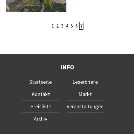
1
2
3
4
5
6
7
INFO
Startseite
Leserbriefe
Kontakt
Markt
Preisliste
Veranstaltungen
Archiv