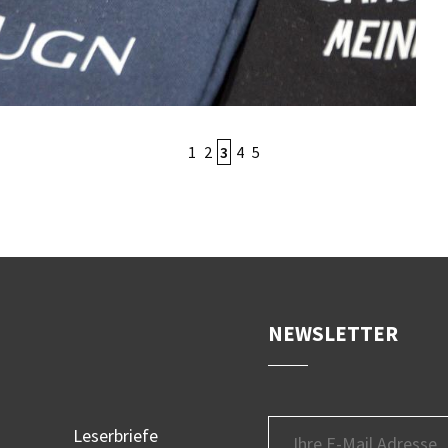
1
2
3
4
5
NEWSLETTER
Leserbriefe